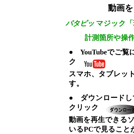
動画を
パタピッ
マジック「
計測箇所や操
● YouTubeで
ク
スマホ、タブレット
す。
● ダウンロードし
クリック
動画を再生できる
いるPCで見ること